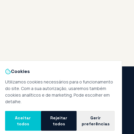
Cookies
Utilizamos cookies necessários para o funcionamento
do site. Com a sua autorização, usaremos também
S
LEGAL
cookies analíticos e de marketing. Pode escolher em
detalhe.
ouro, 133, rés do chão
,
Política de Privacidade
ira do Minho
Termos e Condições
Aceitar
Rejeitar
Gerir
281
todos
todos
preferências
Política de Cookies
ede fixa nacional
Livro de Reclamações