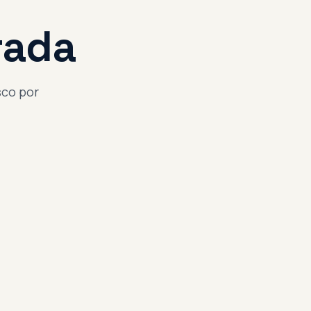
rada
sco por