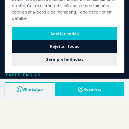
do site. Com a sua autorização, usaremos também
cookies analíticos e de marketing. Pode escolher em
detalhe.
Experiências privadas de natureza e aventura, com raízes
em Vieira do Minho e no Norte de Portugal. Operador
Aceitar todos
turístico registado · guias locais · grupos pequenos.
Rejeitar todos
Gerir preferências
Fale com a Marta
EXPERIÊNCIAS
Experiências
WhatsApp
Reservar
Raids / Expedições
Sobre nós
Contactos
Empresas e Grupos