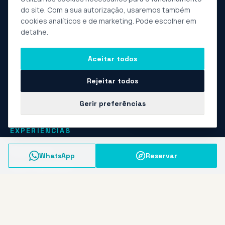
do site. Com a sua autorização, usaremos também
cookies analíticos e de marketing. Pode escolher em
detalhe.
Experiências privadas de natureza e aventura, com raízes
em Vieira do Minho e no Norte de Portugal. Operador
Aceitar todos
turístico registado · guias locais · grupos pequenos.
Rejeitar todos
Gerir preferências
Fale com a Marta
EXPERIÊNCIAS
Experiências
WhatsApp
Reservar
Raids / Expedições
Sobre nós
Contactos
Empresas e Grupos