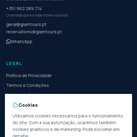
+351 962 289 774
Chamada para a rede móvel nacional
geral@glamtours.pt
reservations@glamtours.pt
WhatsApp
LEGAL
Política de Privacidade
Termos e Condições
Política de Cookies
Cookies
Livro de Reclamações
Gerir cookies
Utilizamos cookies necessários para o funcionamento
do site. Com a sua autorização, usaremos também
cookies analíticos e de marketing. Pode escolher em
detalhe.