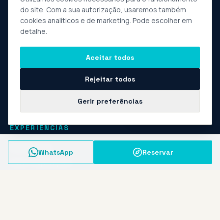
do site. Com a sua autorização, usaremos também
cookies analíticos e de marketing. Pode escolher em
detalhe.
Experiências privadas de natureza e aventura, com raízes
em Vieira do Minho e no Norte de Portugal. Operador
Aceitar todos
turístico registado · guias locais · grupos pequenos.
Rejeitar todos
Gerir preferências
Fale com a Marta
EXPERIÊNCIAS
Experiências
WhatsApp
Reservar
Raids / Expedições
Sobre nós
Contactos
Empresas e Grupos