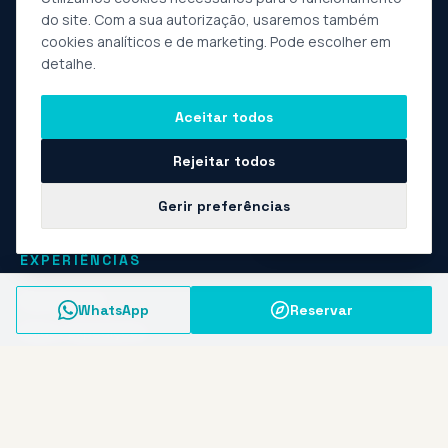
do site. Com a sua autorização, usaremos também
cookies analíticos e de marketing. Pode escolher em
detalhe.
Experiências privadas de natureza e aventura, com raízes
em Vieira do Minho e no Norte de Portugal. Operador
Aceitar todos
turístico registado · guias locais · grupos pequenos.
Rejeitar todos
Gerir preferências
Fale com a Marta
EXPERIÊNCIAS
Experiências
WhatsApp
Reservar
Raids / Expedições
Sobre nós
Contactos
Empresas e Grupos