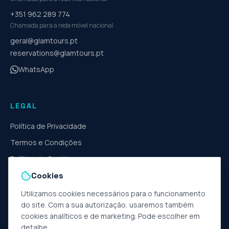
+351 962 289 774
Chamada para a rede móvel nacional
geral@glamtours.pt
reservations@glamtours.pt
WhatsApp
LEGAL
Política de Privacidade
Termos e Condições
Política de Cookies
Cookies
Livro de Reclamações
Gerir cookies
Utilizamos cookies necessários para o funcionamento
do site. Com a sua autorização, usaremos também
cookies analíticos e de marketing. Pode escolher em
detalhe.