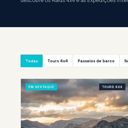
descobre os Raids 4x4 e as Expedições inte
Todas
Tours 4x4
Passeios de barco
S
EM DESTAQUE
TOURS 4X4