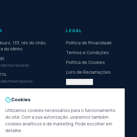
S
LEGAL
ouro, 133, rés do chão
,
Política de Privacidade
ira do Minho
Termos e Condições
281
Política de Cookies
ede fixa nacional
Livro de Reclamações
774
ede móvel nacional
Gerir cookies
rs.pt
glamtours.pt
Cookies
Utilizamos cookies necessários para o funcionamento
do site. Com a sua autorização, usaremos também
cookies analíticos e de marketing. Pode escolher em
detalhe.