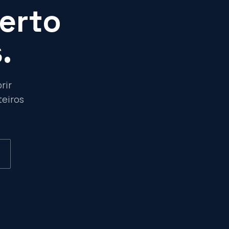
perto
.
rir
teiros