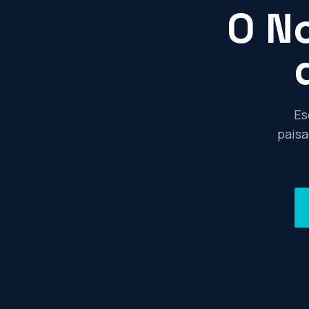
O No
Es
paisa