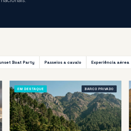
rnacionais.
unset Boat Party
Passeios a cavalo
Experiência aérea
EM DESTAQUE
BARCO PRIVADO