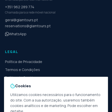
+351 962 289 774
Chamada para a rede móvel nacional
geral@glamtours.pt
reservations@glamtours.pt
WhatsApp
LEGAL
Política de Privacidade
Termos e Condições
Política de Cookies
Cookies
Livro de Reclamações
Gerir cookies
Utilizamos cookies necessários para o funcionamento
do site. Com a sua autorização, usaremos também
cookies analíticos e de marketing. Pode escolher em
detalhe.